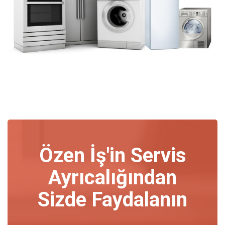
Özen İş'in Servis
Ayrıcalığından
Sizde Faydalanın